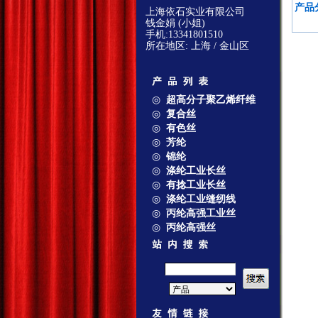
产品
上海依石实业有限公司
钱金娟 (小姐)
手机:13341801510
所在地区: 上海 / 金山区
◎
超高分子聚乙烯纤维
◎
复合丝
◎
有色丝
◎
芳纶
◎
锦纶
◎
涤纶工业长丝
◎
有捻工业长丝
◎
涤纶工业缝纫线
◎
丙纶高强工业丝
◎
丙纶高强丝