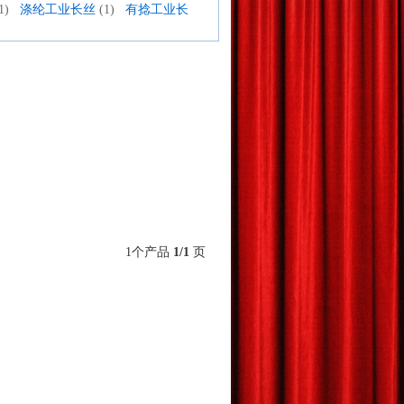
1)
涤纶工业长丝
(1)
有捻工业长
1个产品
1/1
页