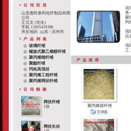
山
清
售
山东惠民泰利化纤制品有限
聚
公司
丙
王元文 (先生)
我
手机:13695439388
强
所在地区: 山东 / 滨州市
抗
高
强
◎
玻璃纤维
工.
◎
螺旋式聚乙烯醇纤维
◎
聚丙烯睛纤维
◎
聚酯纤维
◎
丙纶高强丝
◎
聚丙烯工程纤维
◎
聚丙烯网状纤维
网状纤维
聚丙烯腈纤维
1张
网状长丝