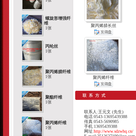
1张
螺旋形增强纤
维
聚丙烯腈长丝
1张
丙纶丝
1张
聚丙烯腈纤维
1张
聚丙烯纤维
聚酯纤维
1张
联系人:王元文 (先生)
电话:0543-13695439388
传真:0543-5690985
聚丙烯纤维
手机:13695439388
1张
网址:
http://www.sdzwhq.cn/